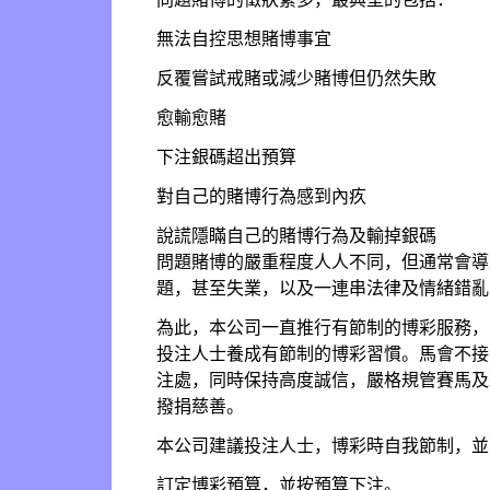
無法自控思想賭博事宜
反覆嘗試戒賭或減少賭博但仍然失敗
愈輸愈賭
下注銀碼超出預算
對自己的賭博行為感到內疚
說謊隱瞞自己的賭博行為及輸掉銀碼
問題賭博的嚴重程度人人不同，但通常會導
題，甚至失業，以及一連串法律及情緒錯亂
為此，本公司一直推行有節制的博彩服務，
投注人士養成有節制的博彩習慣。馬會不接
注處，同時保持高度誠信，嚴格規管賽馬及
撥捐慈善。
本公司建議投注人士，博彩時自我節制，並
訂定博彩預算，並按預算下注。